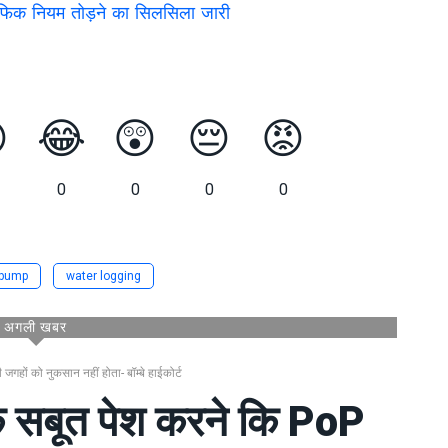
रैफिक नियम तोड़ने का सिलसिला जारी

😂
😲
😔
😡
0
0
0
0
 pump
water logging
अगली खबर
हों को नुकसान नहीं होता- बॉम्बे हाईकोर्ट
क सबूत पेश करने कि PoP