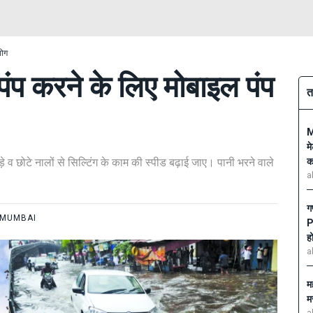
योग
पंप करने के लिए मोबाइल पंप
त
M
म
 व छोटे नालों से सिल्टिंग के काम की स्पीड बढ़ाई जाए। पानी भरने वाले
क
a
ग
MUMBAI
P
ह
a
मह
म