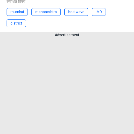
संबंधित विषय
mumbai
maharashtra
heatwave
IMD
district
Advertisement