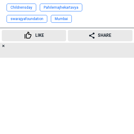
Childrensday
Pahilemajhekartavya
swarajyafoundation
Mumbai
Advertisement
LIKE
SHARE
✕
11
👍
😍
😂
😲
😔
😡
SHARES