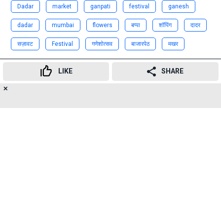
Dadar
market
ganpati
festival
ganesh
dadar
mumbai
flowers
बप्पा
शॉपिंग
दादर
सज़ावट
Festival
गणेशोत्सव
बाजारपेठ
मखर
Advertisement
LIKE
SHARE
✕
19
👍
😍
😂
😲
😔
😡
SHARES