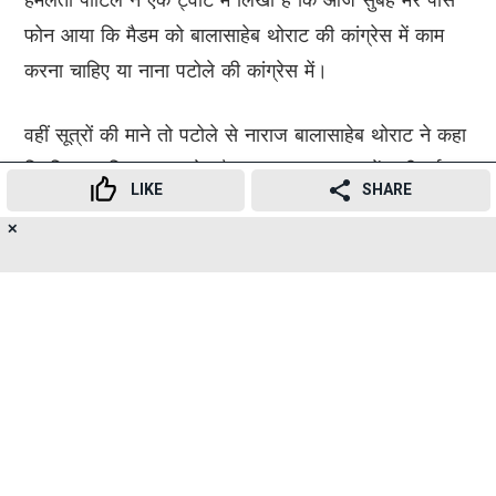
फोन आया कि मैडम को बालासाहेब थोराट की कांग्रेस में काम
करना चाहिए या नाना पटोले की कांग्रेस में।
वहीं सूत्रों की माने तो पटोले से नाराज बालासाहेब थोराट ने कहा
कि विधान परिषद चुनाव के दौरान अपमानजनक बातें कही गईं.
LIKE
SHARE
परिवार के खिलाफ सार्वजनिक बयान दिए गए। विवाद खत्म होने
✕
20
के बजाय बढ़ता ही गया और कई कार्यकर्ताओं पर कार्रवाई की
👍
😍
😂
😲
😔
😡
SHARES
गई। पार्टी की बैठकों में निचले स्तर पर भी बयान दिए गए। कई
कांग्रेस कार्यकर्ताओं को प्रताड़ित कर परेशान करने का प्रयास
किया गया।
SUBSCRIBE TO
NEWSLETTER
TELEGRAM
संबंधित विषय