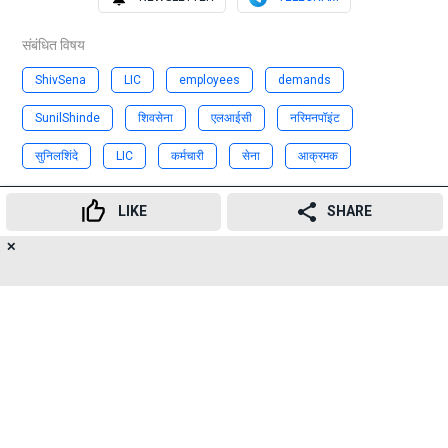
संबंधित विषय
ShivSena
LIC
employees
demands
SunilShinde
शिवसेना
एलआईसी
नरिमनपॉइंट
सुनिलशिंदे
LIC
कर्मचारी
सेना
आक्रमक
Advertisement
LIKE
SHARE
✕
15
👍
😍
😂
😲
😔
😡
SHARES