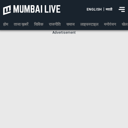
|
ENGLISH
मराठी
होम
ताजा ख़बरें
सिविक
राजनीति
समाज
लाइफस्टाइल
मनोरंजन
खेल
Advertisement