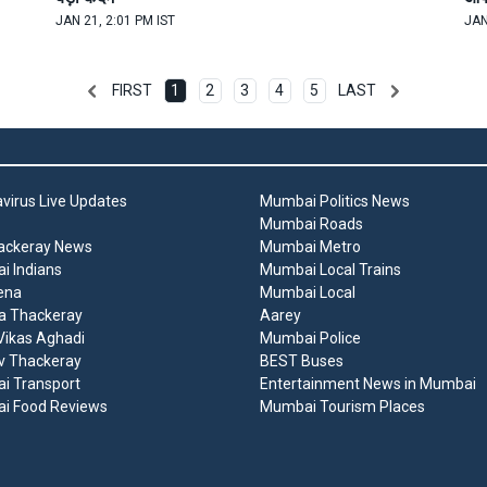
JAN 21, 2:01 PM IST
JAN
FIRST
1
2
3
4
5
LAST
virus Live Updates
Mumbai Politics News
Mumbai Roads
ackeray News
Mumbai Metro
 Indians
Mumbai Local Trains
ena
Mumbai Local
a Thackeray
Aarey
ikas Aghadi
Mumbai Police
v Thackeray
BEST Buses
i Transport
Entertainment News in Mumbai
i Food Reviews
Mumbai Tourism Places