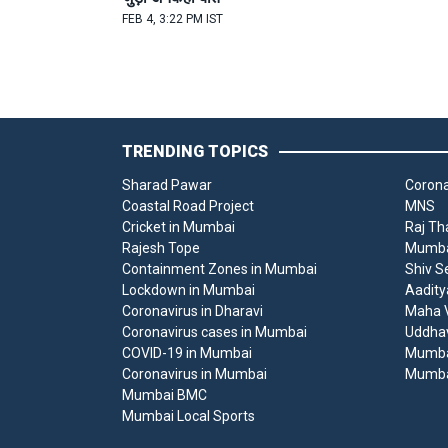
FEB 4, 3:22 PM IST
TRENDING TOPICS
Sharad Pawar
Corona
Coastal Road Project
MNS
Cricket in Mumbai
Raj Th
Rajesh Tope
Mumbai
Containment Zones in Mumbai
Shiv S
Lockdown in Mumbai
Aadity
Coronavirus in Dharavi
Maha V
Coronavirus cases in Mumbai
Uddha
COVID-19 in Mumbai
Mumba
Coronavirus in Mumbai
Mumba
Mumbai BMC
Mumbai Local Sports