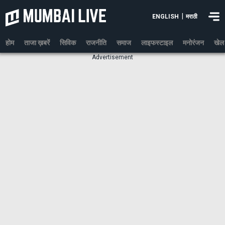
|
ENGLISH
मराठी
होम
ताजा ख़बरें
सिविक
राजनीति
समाज
लाइफस्टाइल
मनोरंजन
खेल
Advertisement