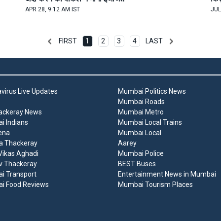
APR 28, 9:12 AM IST
JUL
FIRST
1
2
3
4
LAST
virus Live Updates
Mumbai Politics News
Mumbai Roads
ackeray News
Mumbai Metro
 Indians
Mumbai Local Trains
ena
Mumbai Local
a Thackeray
Aarey
ikas Aghadi
Mumbai Police
v Thackeray
BEST Buses
i Transport
Entertainment News in Mumbai
i Food Reviews
Mumbai Tourism Places