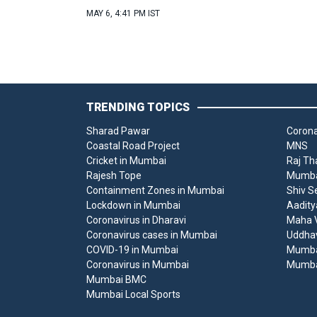
MAY 6, 4:41 PM IST
TRENDING TOPICS
Sharad Pawar
Corona
Coastal Road Project
MNS
Cricket in Mumbai
Raj Th
Rajesh Tope
Mumbai
Containment Zones in Mumbai
Shiv S
Lockdown in Mumbai
Aadity
Coronavirus in Dharavi
Maha V
Coronavirus cases in Mumbai
Uddha
COVID-19 in Mumbai
Mumba
Coronavirus in Mumbai
Mumba
Mumbai BMC
Mumbai Local Sports