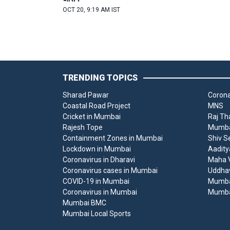
OCT 20, 9:19 AM IST
TRENDING TOPICS
Sharad Pawar
Corona
Coastal Road Project
MNS
Cricket in Mumbai
Raj Th
Rajesh Tope
Mumbai
Containment Zones in Mumbai
Shiv S
Lockdown in Mumbai
Aadity
Coronavirus in Dharavi
Maha V
Coronavirus cases in Mumbai
Uddha
COVID-19 in Mumbai
Mumba
Coronavirus in Mumbai
Mumba
Mumbai BMC
Mumbai Local Sports