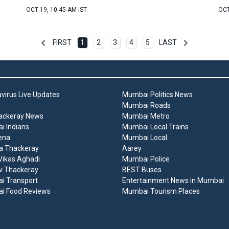
OCT 19, 10:45 AM IST
OCT
FIRST
1
2
3
4
5
LAST
virus Live Updates
Mumbai Politics News
Mumbai Roads
ackeray News
Mumbai Metro
 Indians
Mumbai Local Trains
ena
Mumbai Local
a Thackeray
Aarey
ikas Aghadi
Mumbai Police
v Thackeray
BEST Buses
i Transport
Entertainment News in Mumbai
i Food Reviews
Mumbai Tourism Places