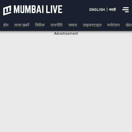
|
ENGLISH
मराठी
होम
ताजा ख़बरें
सिविक
राजनीति
समाज
लाइफस्टाइल
मनोरंजन
खेल
Advertisement