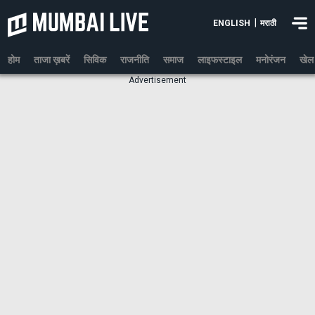
|
ENGLISH
मराठी
होम
ताजा ख़बरें
सिविक
राजनीति
समाज
लाइफस्टाइल
मनोरंजन
खेल
Advertisement