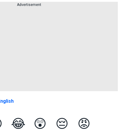
Advertisement
nglish

😂
😲
😔
😡