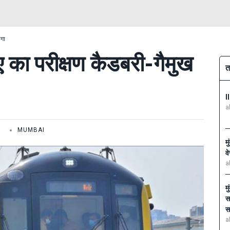
ोगा
4ए का परीक्षण कैडबरी-गैमुख
त
I
a
MUMBAI
म
व
a
म
स
स
a