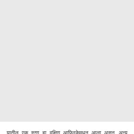
यातील एक रुग्ण हा दक्षिण आफ्रिकेमधून आला असून, अन्य