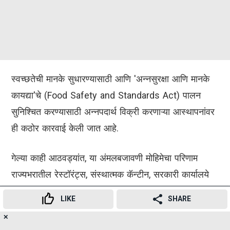
स्वच्छतेची मानके सुधारण्यासाठी आणि 'अन्नसुरक्षा आणि मानके
कायद्या'चे (Food Safety and Standards Act) पालन
सुनिश्चित करण्यासाठी अन्नपदार्थ विक्री करणाऱ्या आस्थापनांवर
ही कठोर कारवाई केली जात आहे.
गेल्या काही आठवड्यांत, या अंमलबजावणी मोहिमेचा परिणाम
राज्यभरातील रेस्टॉरंट्स, संस्थात्मक कॅन्टीन, सरकारी कार्यालये
आणि इतर खाद्य आस्थापनांवर झाला आहे.
LIKE
SHARE
✕
या मोहिमेमुळे हॉस्पिटॅलिटी उद्योगातील तीन प्रमुख संघटनांनी
18
👍
😍
😂
😲
😔
😡
SHARES