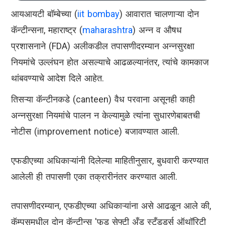
आयआयटी बॉम्बेच्या (
iit bombay
) आवारात चालणाऱ्या दोन
कॅन्टीन्सना, महाराष्ट्र (
maharashtra
) अन्न व औषध
प्रशासनाने (FDA) अलीकडील तपासणीदरम्यान अन्नसुरक्षा
नियमांचे उल्लंघन होत असल्याचे आढळल्यानंतर, त्यांचे कामकाज
थांबवण्याचे आदेश दिले आहेत.
तिसऱ्या कॅन्टीनकडे (canteen) वैध परवाना असूनही काही
अन्नसुरक्षा नियमांचे पालन न केल्यामुळे त्यांना सुधारणेबाबतची
नोटीस (improvement notice) बजावण्यात आली.
एफडीएच्या अधिकाऱ्यांनी दिलेल्या माहितीनुसार, बुधवारी करण्यात
आलेली ही तपासणी एका तक्रारीनंतर करण्यात आली.
तपासणीदरम्यान, एफडीएच्या अधिकाऱ्यांना असे आढळून आले की,
कॅम्पसमधील दोन कॅन्टीन्स 'फूड सेफ्टी अँड स्टँडर्ड्स ऑथॉरिटी