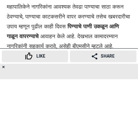
महापालिकेने नागरिकांना आवश्यक तेवढा पाण्याचा साठा करून
ठेवण्याचे, पाण्याचा काटकसरीने वापर करण्याचे तसेच खबरदारीचा
उपाय म्हणून पुढील काही दिवस
पिण्याचे पाणी उकळून आणि
गाळून वापरण्याचे
आवाहन केले आहे. देखभाल कामादरम्यान
नागरिकांनी सहकार्य करावे, असेही बीएमसीने म्हटले आहे.
LIKE
SHARE
✕
15
👍
😍
😂
😲
😔
😡
SHARES
हेही वाचा
'विद्याविहार' उड्डाणपूल सप्टेंबरमध्ये वाहतुकीसाठी खुला होण्याची
शक्यता