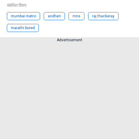
संबंधित विषय
mumbai metro
andheri
mns
raj thackeray
marathi bored
Advertisement