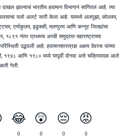
त दाखल झाल्याचं भारतीय हवामान विभागानं सांगितलं आहे. त्या
त पावसाचा यलो अलर्ट जारी केला आहे. यामध्ये अलपुझा, कोल्लम,
यम, एर्नाकुलम, इडुक्की, मलप्पुरम आणि कन्नूर जिल्ह्यांचा
र, १८९१ नंतर प्रथमच अरबी समुद्रात महाराष्ट्राच्या
रिस्थिती उद्भवली आहे. हवामानशास्त्रज्ञ अक्षय देवरस यांच्या
की, १९४८ आणि १९८० मध्ये यापूर्वी दोनदा असे चक्रिवादळ आले
ाळली गेली.

😂
😲
😔
😡
0
0
0
0