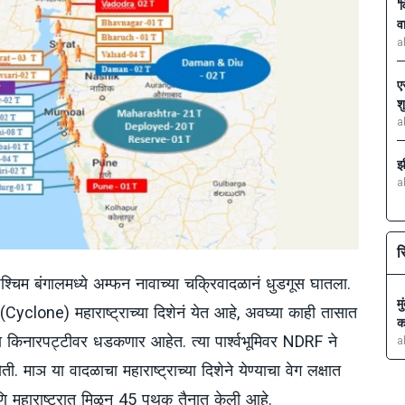
'
व
a
ए
श
a
झ
a
स
श्चिम बंगालमध्ये अम्फन नावाच्या चक्रिवादळानं धुडगूस घातला.
म
lone) महाराष्ट्राच्या दिशेनं येत आहे, अवघ्या काही तासात
क
या किनारपट्टीवर धडकणार आहेत. त्या पार्श्वभूमिवर NDRF ने
a
. माञ या वादळाचा महाराष्ट्राच्या दिशेने येण्याचा वेग लक्षात
हाराष्ट्रात मिळून 45 पथक तैनात केली आहे.