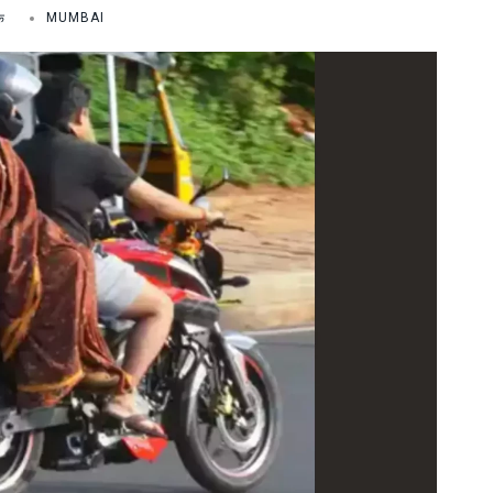
क
MUMBAI