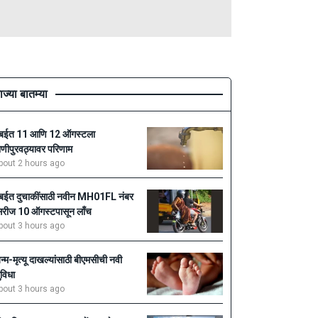
ाज्या बातम्या
ुंबईत 11 आणि 12 ऑगस्टला
ाणीपुरवठ्यावर परिणाम
bout 2 hours ago
ुंबईत दुचाकींसाठी नवीन MH01FL नंबर
िरीज 10 ऑगस्टपासून लाँच
bout 3 hours ago
न्म-मृत्यू दाखल्यांसाठी बीएमसीची नवी
ुविधा
bout 3 hours ago