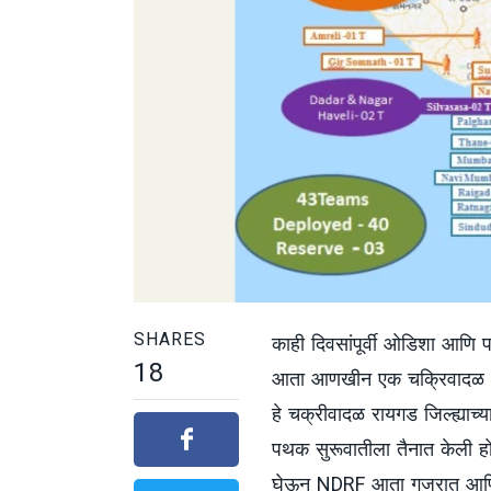
SHARES
काही दिवसांपूर्वी ओडिशा आणि प
18
आता आणखीन एक चक्रिवादळ (Cyc
हे चक्रीवादळ रायगड जिल्ह्याच्
पथक सुरूवातीला तैनात केली होती
घेऊन NDRF आता गुजरात आणि म