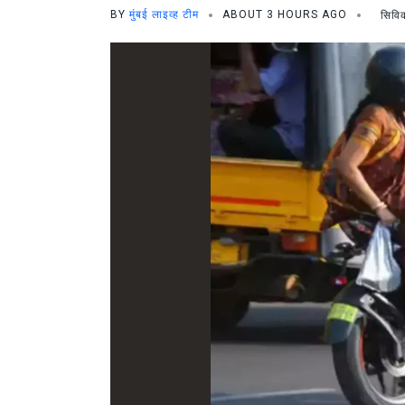
BY
मुंबई लाइव्ह टीम
ABOUT 3 HOURS AGO
सिवि