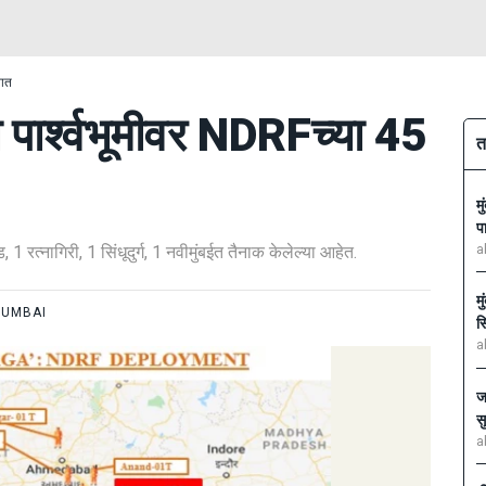
नात
ा पार्श्वभूमीवर NDRFच्या 45
त
म
प
 1 रत्नागिरी, 1 सिंधूदुर्ग, 1 नवीमुंबईत तैनाक केलेल्या आहेत.
a
म
UMBAI
स
a
ज
स
a