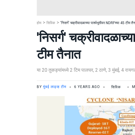
होम
सिविक
'निसर्ग' चक्रीवादळाच्या पार्श्वभूमीवर NDRFच्या 45 टीम तै
'निसर्ग' चक्रीवादळाच्य
टीम तैनात
या 20 तुकड्यांमध्ये 2 टिम पालघर, 2 ठाणे, 3 मुंबई, 4 रायगड,
BY
मुंबई लाइव्ह टीम
6 YEARS AGO
सिविक
M