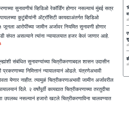
रणाच्या सुनावणीचं व्हिडिओ रेकॉर्डिंग होणार नसल्याचं मुंबई सत्र
'
व
पायलच्या कुटुंबीयांनी अ‍ॅट्रॉसिटी कायद्याअंतर्गत व्हिडिओ
a
 जूनला आरोपींच्या जामीन अर्जावर नियमित सुनावणी होणार
ए
डी संपत असल्याने त्यांना न्यायालयात हजर केलं जाणार आहे
.
श
a
झ
ुन्ह्यांशी संबंधित सुनावण्यांच्या चित्रीकरणाबद्दल शासन उदासीन
a
प्रकरणाच्या निमित्तानं न्यायालयानं ओढले. यंत्रणेअभावी
ठेवता येणार नाहीत. त्यामुळं चित्रीकरणाअभावी जामीन अर्जावरील
यालयानं दिले. २ वर्षांपूर्वी कायद्यात चित्रीकरणाच्या तरतुदीचा
णा उपलब्ध नसल्यानं हजारो खटले चित्रीकरणाविना चालवण्यात