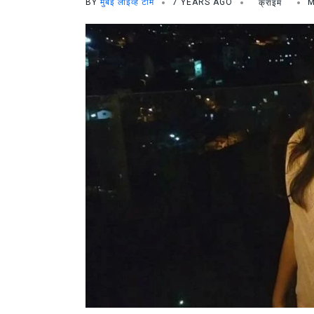
BY
मुंबई लाइव्ह टीम
7 YEARS AGO
क्राइम
M