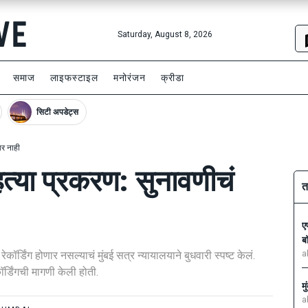
Saturday, August 8, 2026
समाज
लाइफस्टाइल
मनोरंजन
क्रीडा
सिटी अपडेट्स
ार नाही
्या प्रकरण: सुनावणीचं
त
ए
ब
कॉर्डिंग होणार नसल्याचं मुंबई सत्र न्यायालयाने बुधवारी स्पष्ट केलं.
a
ाॅर्डिंगची मागणी केली होती.
म
a