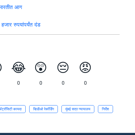
इमारतीत आग
 हजार रुपयांपर्यंत दंड

😂
😲
😔
😡
0
0
0
0
अ‍ॅट्रॉसिटी कायदा
व्हिडीओ रेकॉर्डिंग
मुंबई सत्र न्यायालय
निर्देश