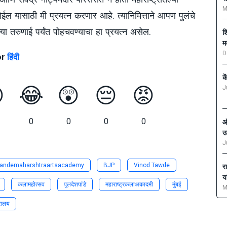
M
ोईल यासाठी मी प्रयत्न करणार आहे. त्यानिमित्ताने आपण पुलंचे
तल्या तरुणाई पर्यंत पोहचवण्याचा हा प्रयत्न असेल.
श
म
D
or
हिंदी
क

😂
😲
😔
😡
J
0
0
0
0
ऑ
उ
J
pandemaharshtraartsacademy
BJP
Vinod Tawde
र
य
कलामहोत्सव
पुलदेशपांडे
महाराष्ट्रकलाअकादमी
मुंबई
M
्रालय