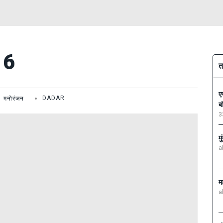
16
त
ए
मनोरंजन
DADAR
ब
3
म
a
म
a