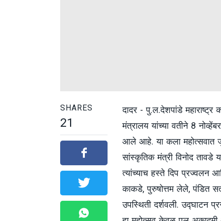
SHARES
दादर - पु.ल.देशपांडे महाराष्ट्
21
मंत्रालय यांच्या वतीने 8 नोव्ह
आले आहे. या कला महोत्सवात जुन्य
सांस्कृतिक मंत्री विनोद तावडे 
त्यांच्याच हस्ते दिप प्रज्वलन 
काकडे, पुरुषोत्तम लेले, पंडित स
उपस्थिती दर्शवली. उद्घाटन प्रसं
हा महोत्सव केवळ पुल अकादमी आण