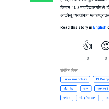
किमान 100 महाविद्यालयांमध्ये ह
अष्टपैलू व्यक्तीमत्व महाराष्ट्रा
Read this story in
English
👍

0
0
संबंधित विषय
Pulkalamahotsav
P.L.Desh
Mumbai
दादर
पुलदेशपांडे
पर्यटन
सांस्कृतिक कार्य
मंत