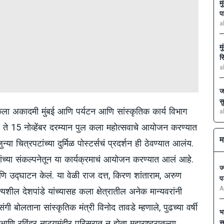
म
प
a
म
स
a
ज
स
र कला अकादमी मुंबई आणि पर्यटन आणि सांस्कृतिक कार्य विभाग
a
ेंबर ते 15 नोव्हेंबर दरम्यान पुल कला महोत्सवाचे आयोजन करण्यात
म
ा चित्रपटांच्या दुर्मिळ पोस्टर्सचं प्रदर्शन ही ठेवण्यात आलंय.
यांच्या संकल्पनेतून या कार्यक्रमाचं आयोजन करण्यात आलं आहे.
ज
आणि उद्घाटन केलं. या वेळी राज दत्त, किरण शांताराम, अरुण
प
A
त्यशील देशपांडे यांच्यासह कला क्षेत्रातील अनेक मान्यवरांनी
गी बोलताना सांस्कृतिक मंत्री विनोद तावडे म्हणाले, पुढच्या वर्षी
भ
ि रविंद्र नाट्यमंदीर परिसरात न होता महाराष्ट्रातल्या
स