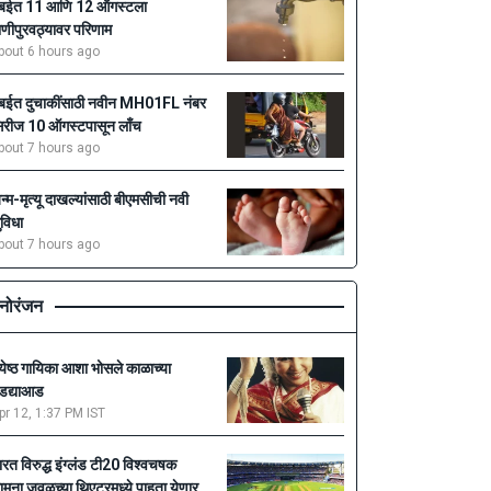
ुंबईत 11 आणि 12 ऑगस्टला
ाणीपुरवठ्यावर परिणाम
bout 6 hours ago
ुंबईत दुचाकींसाठी नवीन MH01FL नंबर
िरीज 10 ऑगस्टपासून लाँच
bout 7 hours ago
न्म-मृत्यू दाखल्यांसाठी बीएमसीची नवी
ुविधा
bout 7 hours ago
नोरंजन
्येष्ठ गायिका आशा भोसले काळाच्या
डद्याआड
pr 12, 1:37 PM IST
ारत विरुद्ध इंग्लंड टी20 विश्वचषक
ामना जवळच्या थिएटरमध्ये पाहता येणार