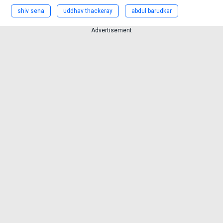
shiv sena
uddhav thackeray
abdul barudkar
Advertisement