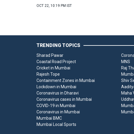
OCT 22, 10:19 PM IST
TRENDING TOPICS
Sharad Pawar
Corona
Coastal Road Project
MNS
Cricket in Mumbai
Raj Th
Rajesh Tope
Mumbai
Containment Zones in Mumbai
Shiv S
Lockdown in Mumbai
Aadity
Coronavirus in Dharavi
Maha V
Coronavirus cases in Mumbai
Uddha
COVID-19 in Mumbai
Mumba
Coronavirus in Mumbai
Mumba
Mumbai BMC
Mumbai Local Sports