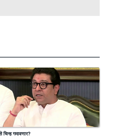
े चिन्ह गमावणार?