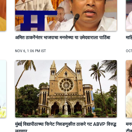
अमित ठाकरेंनंतर भाजपाचा मनसेच्या या उमेदवाराला पाठिंबा
माह
NOV 6, 1:06 PM IST
OCT
मुंबई विद्यापीठाच्या सिनेट निवडणुकीत ठाकरे गट ABVP विरुद्ध
मनस
लढणार
टी