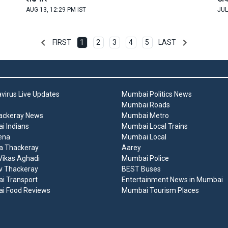
AUG 13, 12:29 PM IST
JUL
FIRST
1
2
3
4
5
LAST
virus Live Updates
Mumbai Politics News
Mumbai Roads
ackeray News
Mumbai Metro
 Indians
Mumbai Local Trains
ena
Mumbai Local
a Thackeray
Aarey
ikas Aghadi
Mumbai Police
v Thackeray
BEST Buses
i Transport
Entertainment News in Mumbai
i Food Reviews
Mumbai Tourism Places