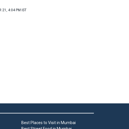
 21, 4:04 PM IST
Best Places to Visit in Mumbai
Best Street Food in Mumbai