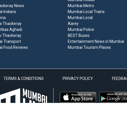
ackeray News
Mumbai Metro
 Indians
Mumbai Local Trains
ena
Mumbai Local
a Thackeray
Aarey
ikas Aghadi
Mumbai Police
v Thackeray
BEST Buses
i Transport
Entertainment News in Mumbai
i Food Reviews
Mumbai Tourism Places
TERMS & CONDITIONS
PRIVACY POLICY
FEEDBA