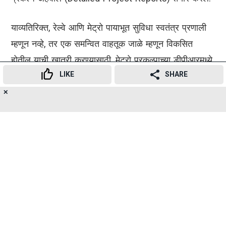
याव्यतिरिक्त, रेल्वे आणि मेट्रो पायाभूत सुविधा स्वतंत्र प्रणाली
म्हणून नव्हे, तर एक समन्वित वाहतूक जाळे म्हणून विकसित
होतील याची खात्री करण्यासाठी, मेट्रो प्रकल्पाच्या डीपीआरमध्ये
LIKE
SHARE
आधीच समाविष्ट असलेल्या बहुविध वाहतूक एकात्मतेच्या तरतुदींचे
पुनरावलोकन या अभ्यासात केले जाईल.
✕
15
👍
😍
😂
😲
😔
😡
SHARES
पूर्ण झाल्यावर, हा अभ्यास एमआरव्हीसीला (MRVC) अल्प, मध्यम
आणि दीर्घ मुदतीच्या टप्प्यांमध्ये बहुविध वाहतूक एकात्मता प्रकल्प
राबवण्यासाठी एक वैज्ञानिक, माहिती-आधारित आराखडा प्रदान
करेल.
प्रवाशांची मागणी, कार्यान्वयन व्यवहार्यता, सुरक्षितता आणि एकूण
प्रवासी सुविधा यावर प्राधान्यक्रमानुसार आधारित असेल.