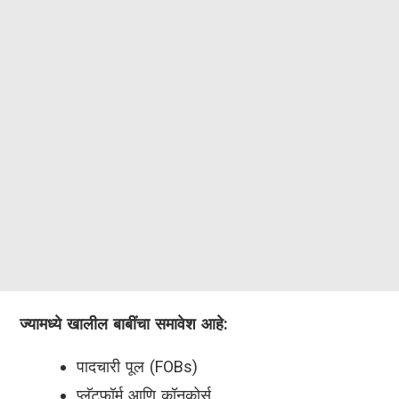
ज्यामध्ये खालील बाबींचा समावेश आहे:
पादचारी पूल (FOBs)
प्लॅटफॉर्म आणि कॉनकोर्स