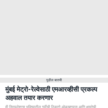
पुढील बातमी
मुंबई मेट्रो-रेल्वेसाठी एमआरव्हीसी प्रकल्प
अहवाल तयार करणार
ही सिम्युलेशन्स भविष्यातील गर्दीची ठिकाणे ओळखण्यास आणि क्षमतेची