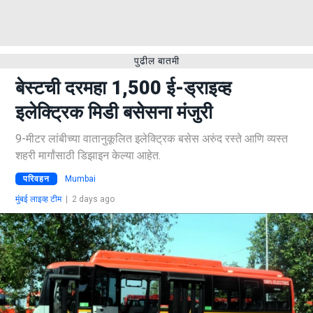
पुढील बातमी
बेस्टची दरमहा 1,500 ई-ड्राइव्ह
इलेक्ट्रिक मिडी बसेसना मंजुरी
9-मीटर लांबीच्या वातानुकूलित इलेक्ट्रिक बसेस अरुंद रस्ते आणि व्यस्त
शहरी मार्गांसाठी डिझाइन केल्या आहेत.
परिवहन
Mumbai
मुंबई लाइव्ह टीम
|
2 days ago