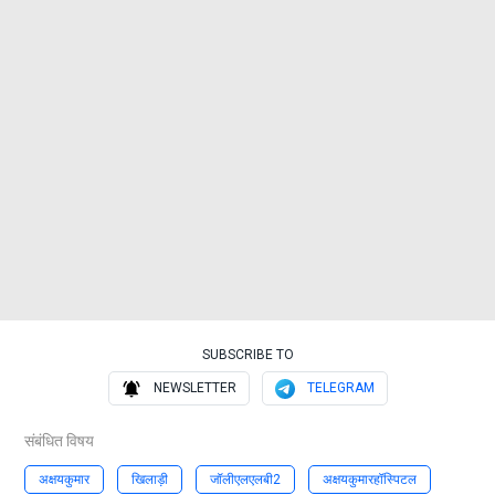
SUBSCRIBE TO
NEWSLETTER
TELEGRAM
संबंधित विषय
अक्षयकुमार
खिलाड़ी
जॉलीएलएलबी2
अक्षयकुमारहॉस्पिटल