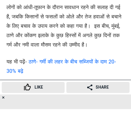
लोगों को आंधी-तूफान के दौरान सावधान रहने की सलाह दी गई
है, जबकि किसानों से फसलों को ओले और तेज हवाओं से बचाने
के लिए बचाव के उपाय करने को कहा गया है। इस बीच, मुंबई,
ठाणे और कोंकण इलाके के कुछ हिस्सों में अगले कुछ दिनों तक
गर्म और नमी वाला मौसम रहने की उम्मीद है।
यह भी पढ़ें-
ठाणे- गर्मी की लहर के बीच सब्जियों के दाम 20-
30% बढ़े
SUBSCRIBE TO
LIKE
SHARE
NEWSLETTER
TELEGRAM
✕
17
👍
😍
😂
😲
😔
😡
SHARES
संबंधित विषय
mumbai
IMD
hailstorms
monsoon
vidarbha
marathwada
thunderstorms