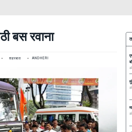
ाठी बस रवाना
त
ए
शहरबात
ANDHERI
ब
a
म
a
म
a