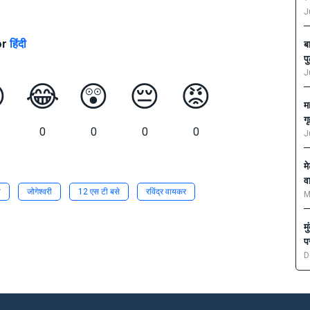
J
or
हिंदी
ब
प
J

😂
😲
😔
😡
म
ग
0
0
0
0
J
म
व
व
जोगेश्वरी
12 एस टी बसे
रविंद्र वायकर
M
म
प
D