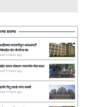
ाज्या बातम्या
फडीएच्या तपासणीतून आयआयटी
ॉम्बेमधील दोन कॅन्टीन्स बंद
bout 6 hours ago
ुंबईत कचरा संकलन व्यवस्थेत मोठा बदल
bout 9 hours ago
हापौर रितू तावडे यांना धमकी
bout 9 hours ago