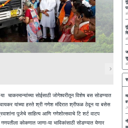
म
प
a
म
स
a
ज
स
a
स
ा चाकरमान्यांच्या सोईसाठी जोगेश्वरीतून विशेष बस सोडण्यात
मह
व
र वायकर यांच्या हस्ते श्री गणेश मंदिरात श्रीफळ ठेवून या बसेस
J
रवाशांना पूजेचे साहित्य आणि गणेशोत्सवाचे टि शर्ट वाटप
ग
 गणपतीला कोकणात जाणा-या भाविकांसाठी सोडण्यात येणार
व