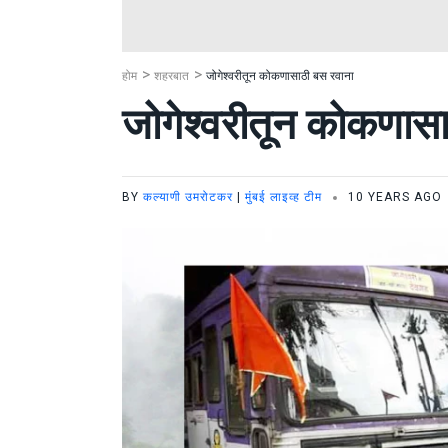
होम
शहरबात
जोगेश्वरीतून कोकणासाठी बस रवाना
जोगेश्वरीतून कोकणास
BY
कल्याणी उमरोटकर
|
मुंबई लाइव्ह टीम
10 YEARS AGO