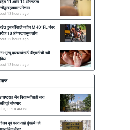
ुंबईत 11 आणि 12 ऑगस्टला
ाणीपुरवठ्यावर परिणाम
bout 12 hours ago
ुंबईत दुचाकींसाठी नवीन MH01FL नंबर
िरीज 10 ऑगस्टपासून लाँच
bout 12 hours ago
न्म-मृत्यू दाखल्यांसाठी बीएमसीची नवी
ुविधा
bout 12 hours ago
माज
ाराष्ट्रात जैन विद्यार्थ्यांसाठी सात
सतिगृहे बांधणार
ul 3, 11:18 AM IST
ोरेगाव पूर्व बनत आहे मुंबईचे नवे
्यावसायिक केंद्र