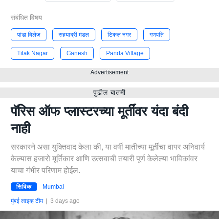
संबंधित विषय
पांडा विलेज़
सहयाद्री मंडल
टिकल नगर
गणपति
Tilak Nagar
Ganesh
Panda Village
Advertisement
पुढील बातमी
पॅरिस ऑफ प्लास्टरच्या मूर्तींवर यंदा बंदी
नाही
सरकारने असा युक्तिवाद केला की, या वर्षी मातीच्या मूर्तींचा वापर अनिवार्य
केल्यास हजारो मूर्तिकार आणि उत्सवाची तयारी पूर्ण केलेल्या भाविकांवर
याचा गंभीर परिणाम होईल.
सिविक
Mumbai
मुंबई लाइव्ह टीम
|
3 days ago