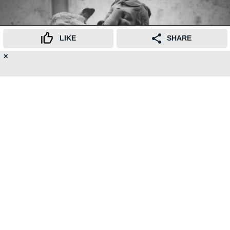
LIKE
SHARE
✕
15
👍
😍
😂
😲
😔
😡
SHARES
Read this story in
English
or
हिंदी
Follow us on
News
महाराष्ट्र (
maharashtra
) सरकारने मुंबई (
mumbai
) उच्च
न्यायालयाला कळवले आहे की, या वर्षीच्या गणेशोत्सवासाठी
मातीच्या (clay) गणेशमूर्ती (ganesh idols) वापरणे अनिवार्य
करणे व्यावहारिक नाही.