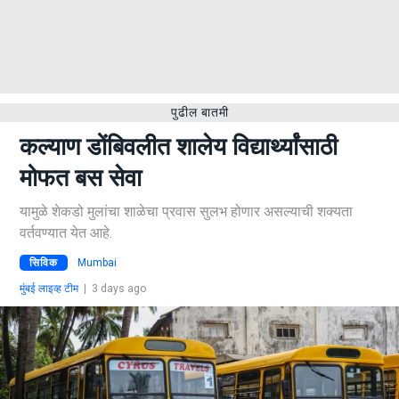
पुढील बातमी
कल्याण डोंबिवलीत शालेय विद्यार्थ्यांसाठी
मोफत बस सेवा
यामुळे शेकडो मुलांचा शाळेचा प्रवास सुलभ होणार असल्याची शक्यता
वर्तवण्यात येत आहे.
सिविक
Mumbai
मुंबई लाइव्ह टीम
|
3 days ago