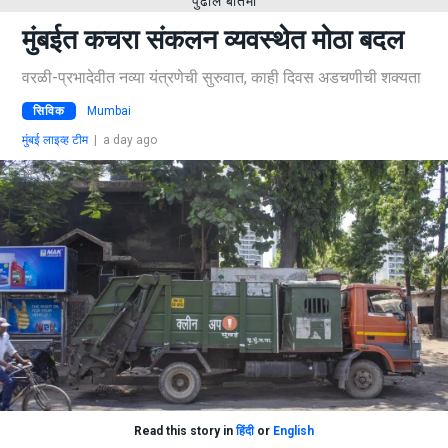
पुढील बातमी
मुंबईत कचरा संकलन व्यवस्थेत मोठा बदल
वरळी-प्रभादेवीत नव्या यंत्रणेची सुरुवात, काही दिवस अडचणीची शक्यता
सिविक
Mumbai
मुंबई लाइव्ह टीम
|
a day ago
Read this story in
हिंदी
or
English