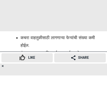
कचरा वाहतुकीसाठी लागणाऱ्या फेऱ्यांची संख्या कमी
होईल.
इंधनाचा वापर आणि कार्बन उत्सर्जन घटेल.
LIKE
SHARE
वाहनांमध्ये
लीचेट (कचऱ्यातून निघणारे सांडपाणी)
✕
संकलन प्रणाली
असल्याने सांडपाणी रस्त्यावर गळणार
17
👍
😍
😂
😲
😔
😡
SHARES
नाही.
दुर्गंधी आणि रस्त्यावर कचरा सांडण्याचे प्रकार कमी
होतील.
एकूण वाहनांपैकी
10 ते 15 टक्के वाहने इलेक्ट्रिक
असतील, ज्यामुळे वायू प्रदूषण आणि इंधनाचा वापर