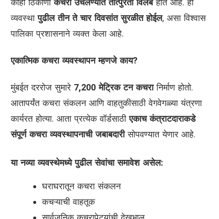
काही ठिकाणी
कचरा उचलण्यात तात्पुरता विलंब
होत आहे. ही
व्यवस्था
पुढील तीन ते चार दिवसांत सुरळीत होईल
, असा विश्वास
पालिका प्रशासनाने व्यक्त केला आहे.
एकात्मिक कचरा व्यवस्थापन म्हणजे काय?
मुंबईत दररोज सुमारे
7,200 मेट्रिक टन कचरा
निर्माण होतो.
आतापर्यंत कचरा संकलन आणि वाहतुकीसाठी वेगवेगळ्या यंत्रणा
कार्यरत होत्या. आता प्रत्येक वॉर्डसाठी
एकाच कंत्राटदाराकडे
संपूर्ण कचरा व्यवस्थापनाची जबाबदारी
सोपवण्यात येणार आहे.
या नव्या व्यवस्थेमध्ये पुढील सेवांचा समावेश असेल:
घराघरातून कचरा संकलन
कचऱ्याची वाहतूक
सार्वजनिक कचरापेट्यांची देखभाल