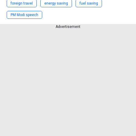
foreign travel
energy saving
fuel saving
PM Modi speech
Advertisement