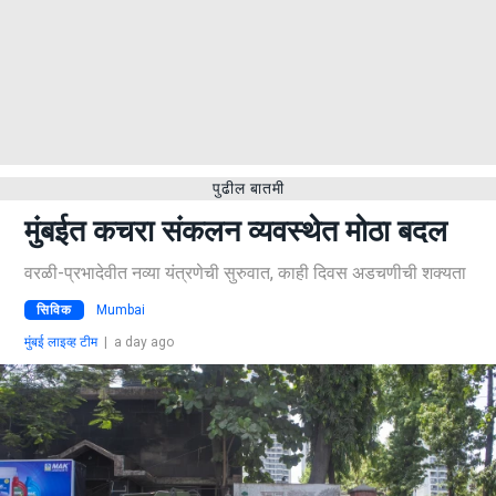
पुढील बातमी
मुंबईत कचरा संकलन व्यवस्थेत मोठा बदल
वरळी-प्रभादेवीत नव्या यंत्रणेची सुरुवात, काही दिवस अडचणीची शक्यता
सिविक
Mumbai
मुंबई लाइव्ह टीम
|
a day ago