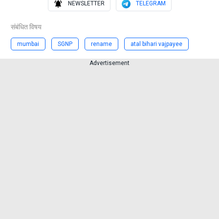
NEWSLETTER
TELEGRAM
संबंधित विषय
mumbai
SGNP
rename
atal bihari vajpayee
Advertisement