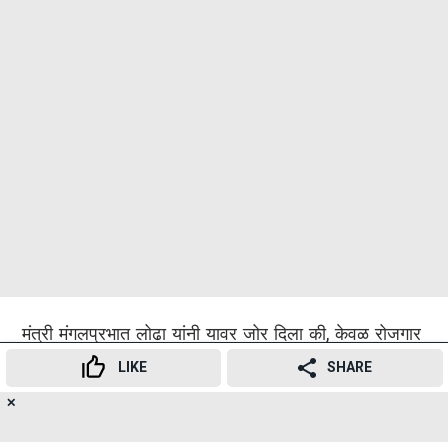
मंत्री मंगलप्रभात लोढा यांनी यावर जोर दिला की, केवळ रोजगार
मेळावे आयोजित करणे नव्हे, तर उमेदवारांना पूर्व-प्रशिक्षण देणे
LIKE
SHARE
महत्त्वाचे आहे.
✕
16
👍
😍
😂
😲
😔
😡
SHARES