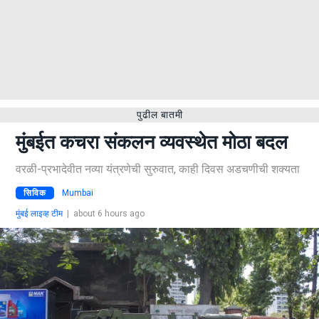
पुढील बातमी
मुंबईत कचरा संकलन व्यवस्थेत मोठा बदल
वरळी-प्रभादेवीत नव्या यंत्रणेची सुरुवात, काही दिवस अडचणीची शक्यता
सिविक
Mumbai
मुंबई लाइव्ह टीम
|
about 6 hours ago