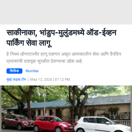
साकीनाका, भांडुप-मुलुंडमध्ये ऑड-ईव्हन
पार्किंग सेवा लागू
हे नियम ऑगस्टपर्यंत लागू राहणार असून आपत्कालीन सेवा आणि दैनंदिन
प्रवाशांची वाहतूक सुरळीत ठेवण्याचा उद्देश आहे.
सिविक
Mumbai
मुंबई लाइव्ह टीम
|
May 12, 2026 | 07:12 PM