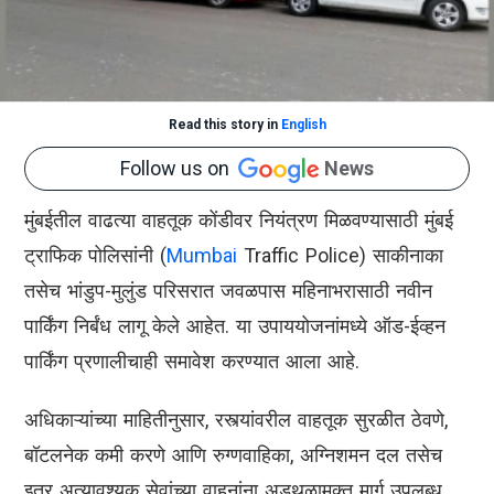
Read this story in
English
Follow us on
News
मुंबईतील वाढत्या वाहतूक कोंडीवर नियंत्रण मिळवण्यासाठी मुंबई
ट्राफिक पोलिसांनी (
Mumbai
Traffic Police) साकीनाका
तसेच भांडुप-मुलुंड परिसरात जवळपास महिनाभरासाठी नवीन
पार्किंग निर्बंध लागू केले आहेत. या उपाययोजनांमध्ये ऑड-ईव्हन
पार्किंग प्रणालीचाही समावेश करण्यात आला आहे.
अधिकाऱ्यांच्या माहितीनुसार, रस्त्यांवरील वाहतूक सुरळीत ठेवणे,
बॉटलनेक कमी करणे आणि रुग्णवाहिका, अग्निशमन दल तसेच
इतर अत्यावश्यक सेवांच्या वाहनांना अडथळामुक्त मार्ग उपलब्ध