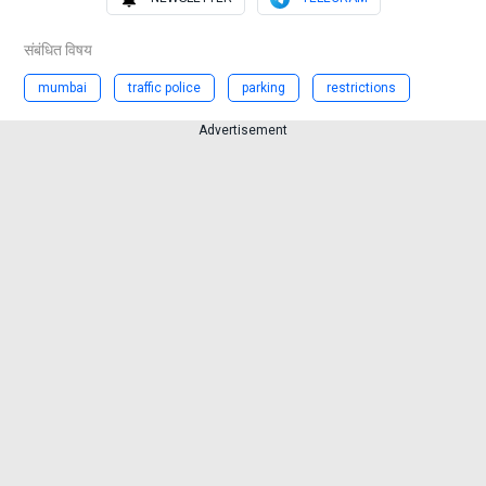
संबंधित विषय
mumbai
traffic police
parking
restrictions
Advertisement