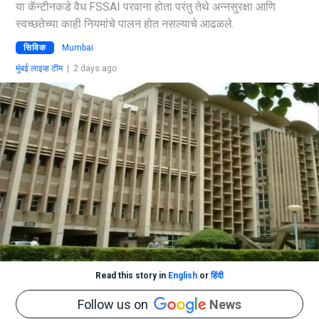
या कॅन्टीनकडे वैध FSSAI परवाना होता परंतु तेथे अन्नसुरक्षा आणि
स्वच्छतेच्या काही नियमांचे पालन होत नसल्याचे आढळले.
सिविक
Mumbai
मुंबई लाइव्ह टीम
|
2 days ago
Read this story in
English
or
हिंदी
Follow us on
News