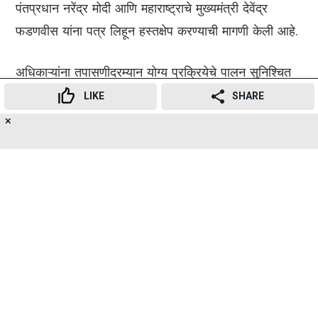
पंतप्रधान नरेंद्र मोदी आणि महाराष्ट्राचे मुख्यमंत्री देवेंद्र
फडणवीस यांना पत्र लिहून हस्तक्षेप करण्याची मागणी केली आहे.
अधिकाऱ्यांना तपासणीदरम्यान योग्य प्रक्रियेचे पालन सुनिश्चित
करण्याचे आवाहन केले आहे. आयआयटी मुंबई एफडीएच्या
LIKE
SHARE
छाननीखाली येण्याची ही पहिली वेळ नाही.
✕
17
👍
😍
😂
😲
😔
😡
SHARES
2011 मध्ये, कॅम्पसमध्ये दिलेल्या जेवणामुळे सुमारे 600
विद्यार्थ्यांना अन्नातून विषबाधा झाल्याच्या वृत्तानंतर या संस्थेने
कारवाई सुरू केली होती.
महाराष्ट्रातील शैक्षणिक संस्थांमधील अन्न सुरक्षा मानकांवर वाढीव
देखरेख ठेवली जात असतानाच ही ताजी तपासणी होत आहे.
एफडीएने म्हटले आहे की, स्वच्छता, अन्न हाताळणीच्या पद्धती