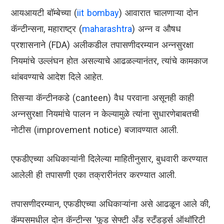
आयआयटी बॉम्बेच्या (
iit bombay
) आवारात चालणाऱ्या दोन
कॅन्टीन्सना, महाराष्ट्र (
maharashtra
) अन्न व औषध
प्रशासनाने (FDA) अलीकडील तपासणीदरम्यान अन्नसुरक्षा
नियमांचे उल्लंघन होत असल्याचे आढळल्यानंतर, त्यांचे कामकाज
थांबवण्याचे आदेश दिले आहेत.
तिसऱ्या कॅन्टीनकडे (canteen) वैध परवाना असूनही काही
अन्नसुरक्षा नियमांचे पालन न केल्यामुळे त्यांना सुधारणेबाबतची
नोटीस (improvement notice) बजावण्यात आली.
एफडीएच्या अधिकाऱ्यांनी दिलेल्या माहितीनुसार, बुधवारी करण्यात
आलेली ही तपासणी एका तक्रारीनंतर करण्यात आली.
तपासणीदरम्यान, एफडीएच्या अधिकाऱ्यांना असे आढळून आले की,
कॅम्पसमधील दोन कॅन्टीन्स 'फूड सेफ्टी अँड स्टँडर्ड्स ऑथॉरिटी