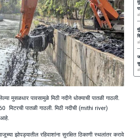
म
प
a
म
स
a
ज
स
a
लेल्या मुसळधार पावसामुळे मिठी नदीने धोक्याची पातळी गाठली.
60 मिटरची पातळी गाठली. मिठी नदीची (mithi river)
आहे.
ाजूच्या झोपड्यातील रहिवाशांना सुरक्षित ठिकाणी स्थलांतर करावे