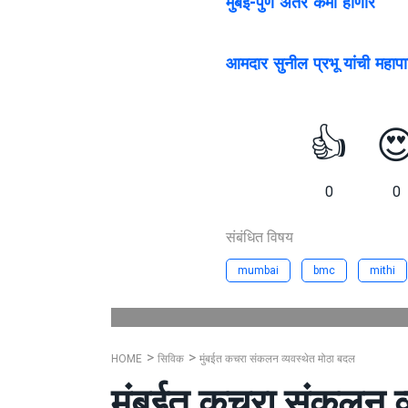
मुंबई-पुणे अंतर कमी होणार
आमदार सुनील प्रभू यांची महाप
👍

0
0
संबंधित विषय
mumbai
bmc
mithi
HOME
सिविक
मुंबईत कचरा संकलन व्यवस्थेत मोठा बदल
मुंबईत कचरा संकलन व