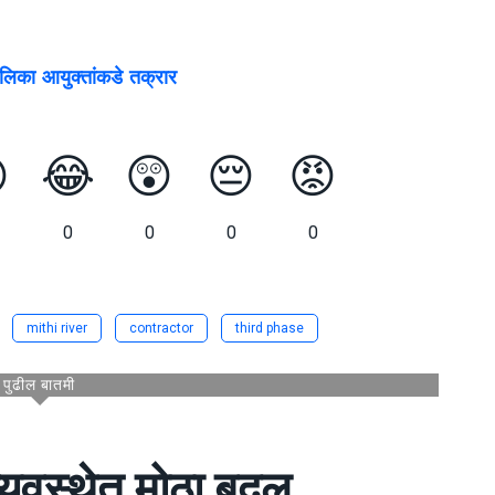
ालिका आयुक्तांकडे तक्रार

😂
😲
😔
😡
0
0
0
0
mithi river
contractor
third phase
पुढील बातमी
्यवस्थेत मोठा बदल