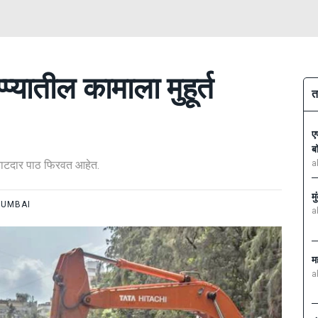
्प्यातील कामाला मुहूर्त
त
ए
ब
राटदार पाठ फिरवत आहेत.
a
म
UMBAI
a
म
a