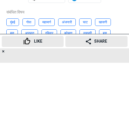
संबंधित विषय
मुंबई
गोवा
महामार्ग
अंजनारी
घाट
खासगी
बस
अपघात
रविवार
कोकण
लक्जरी
बस
LIKE
SHARE
हादसा
Claims
2 lives
20 injured
✕
15
👍
😍
😂
😲
😔
😡
Advertisement
SHARES