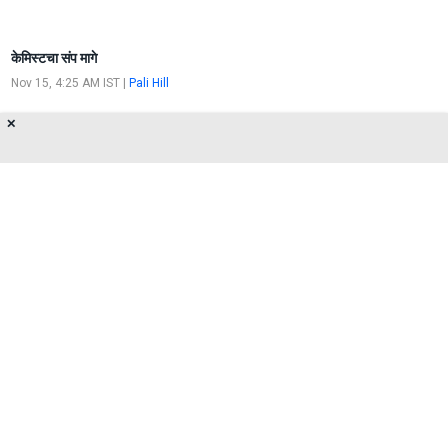
केमिस्टचा संप मागे
Nov 15, 4:25 AM IST
|
Pali Hill
✕
23 नोव्हेंबरला केमिस्टचा देशव्यापी संप
Nov 3, 2:05 AM IST
|
Pali Hill
About Us
Privacy Policy
Terms of Use
Feedback
Contact Us
FOLLOW US ON