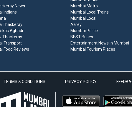
ackeray News
Mumbai Metro
 Indians
Mumbai Local Trains
ena
Mumbai Local
a Thackeray
Aarey
ikas Aghadi
Mumbai Police
v Thackeray
BEST Buses
i Transport
Entertainment News in Mumbai
i Food Reviews
Mumbai Tourism Places
TERMS & CONDITIONS
PRIVACY POLICY
FEEDBA