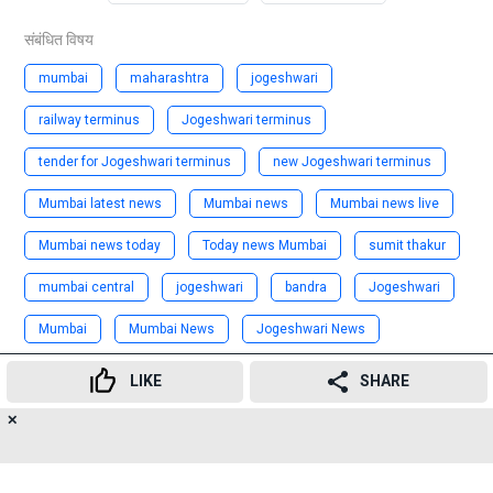
संबंधित विषय
mumbai
maharashtra
jogeshwari
railway terminus
Jogeshwari terminus
tender for Jogeshwari terminus
new Jogeshwari terminus
Mumbai latest news
Mumbai news
Mumbai news live
Mumbai news today
Today news Mumbai
sumit thakur
mumbai central
jogeshwari
bandra
Jogeshwari
Mumbai
Mumbai News
Jogeshwari News
jogeshwari railway
jogeshwari railway news
LIKE
SHARE
jogeshwari railway latest news
✕
19
👍
😍
😂
😲
😔
😡
SHARES
jogeshwari railway news today
Mumbai Local Train