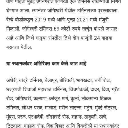
ताण पाहता मुंबई उपनगरात आणखी एक टर्मिनस बांधण्याचा निर्णय
घेण्यात आला. त्यानंतर जोगेश्वरी येथील टर्मिनसच्या प्रस्तावाला
रेल्वे बोर्डाकडून 2019 मध्ये आणि पुन्हा 2021 मध्ये मंजुरी
मिळाली. जोगेश्वरी टर्मिनस 69 कोटी रुपये खर्चून बांधले जाणार
आहे आणि जिथे गाड्या संपतील तिथे दोन बाजूंनी 24 गाड्या
बसवता येतील.
या स्थानकांवर अतिरिक्त काम केले जात आहे
अंधेरी, वांद्रे टर्मिनस, बेलापूर, बोरिवली, भायखळा, चर्नी रोड,
छत्रपती शिवाजी महाराज टर्मिनस, चिंचपोकळी, दादर, दिवा, ग्रँट
रोड, जोगेश्वरी, कल्याण, कांजूर मार्ग, कुर्ला, लोकमान्य टिळक
टर्मिनस, लोअर परळ, मालाड, मरीन लाइन्स, मटुंग. मुंबई सेंट्रल,
मुंब्रा, परळ, प्रभादेवी, सँडहर्स्ट रोड, शहाड, ठाकुर्ली, ठाणे,
टिटवाळा, वडाळा रोड, विद्याविहार आणि विक्रोळी या स्थानकांवर