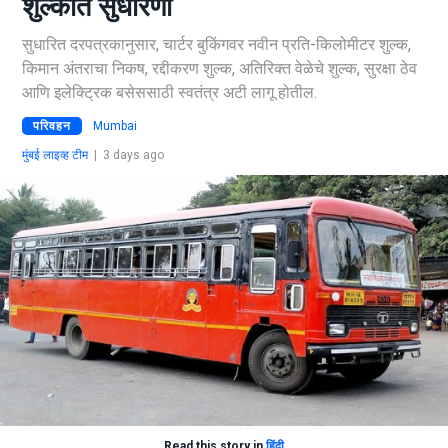
शुल्कात सुधारणा
सुधारित दरपत्रकानुसार, चार्टर बुकिंगवर नवीन प्रति-किलोमीटर शुल्क,
किमान अंतराचा निकष, रद्दीकरण शुल्क, अतिरिक्त वेळेचे शुल्क, सुरक्षा ठेव
आणि इलेक्ट्रिक बसेससाठी स्वतंत्र अटी लागू होतील.
परिवहन
Mumbai
मुंबई लाइव्ह टीम
|
3 days ago
Read this story in
हिंदी