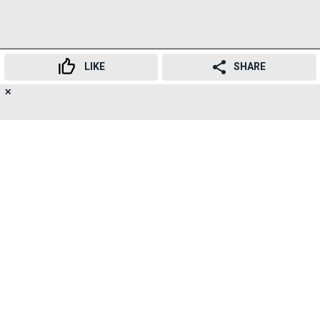
LIKE
SHARE
✕
20
👍
😍
😂
😲
😔
😡
SHARES
यह भी पढ़ें:
एकनाथ खडसे की बेटी रोहिणी खडसे कोरोना
पॉजिटिव
SUBSCRIBE TO
NEWSLETTER
TELEGRAM
संबंधित विषय