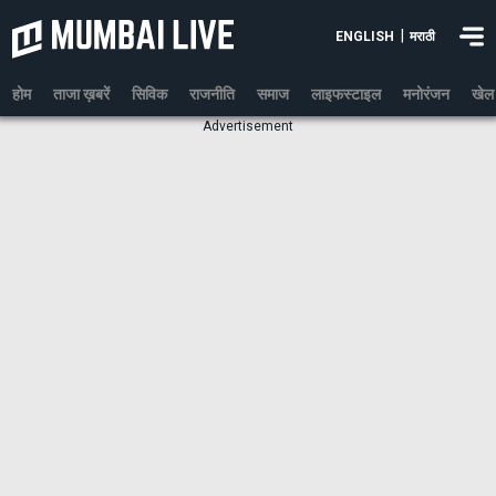
|
ENGLISH
मराठी
होम
ताजा ख़बरें
सिविक
राजनीति
समाज
लाइफस्टाइल
मनोरंजन
खेल
Advertisement