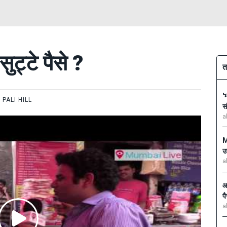
सुट्टे पैसे ?
त
'
PALI HILL
स
a
M
उ
a
आ
प
a