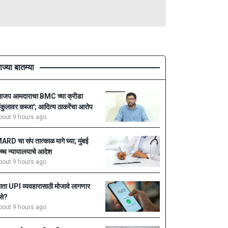
ाज्या बातम्या
भाजप आमदाराचा BMC च्या क्रीडा
ंकुलावर कब्जा'; आदित्य ठाकरेंचा आरोप
bout 9 hours ago
ARD चा संप तात्काळ मागे घ्या; मुंबई
च्च न्यायालयाचे आदेश
bout 9 hours ago
ता UPI व्यवहारासाठी मोजावे लागणार
ैसे?
bout 9 hours ago