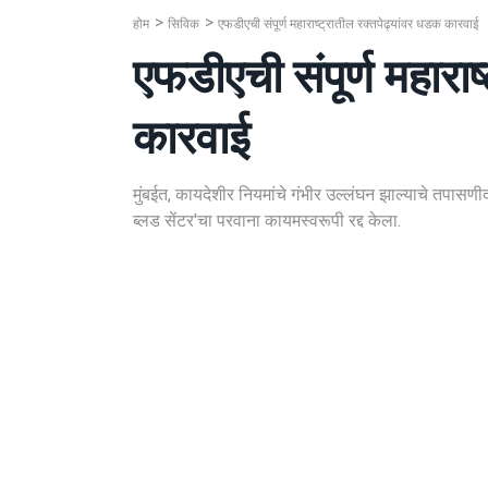
होम
सिविक
एफडीएची संपूर्ण महाराष्ट्रातील रक्तपेढ्यांवर धडक कारवाई
एफडीएची संपूर्ण महाराष
कारवाई
मुंबईत, कायदेशीर नियमांचे गंभीर उल्लंघन झाल्याचे तपास
ब्लड सेंटर'चा परवाना कायमस्वरूपी रद्द केला.
BY
मुंबई लाइव्ह टीम
24 DAYS AGO
सिविक
M