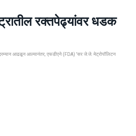
्ट्रातील रक्तपेढ्यांवर धडक
णीदरम्यान आढळून आल्यानंतर, एफडीएने (FDA) 'सर जे.जे. मेट्रोपॉलिटन
UMBAI