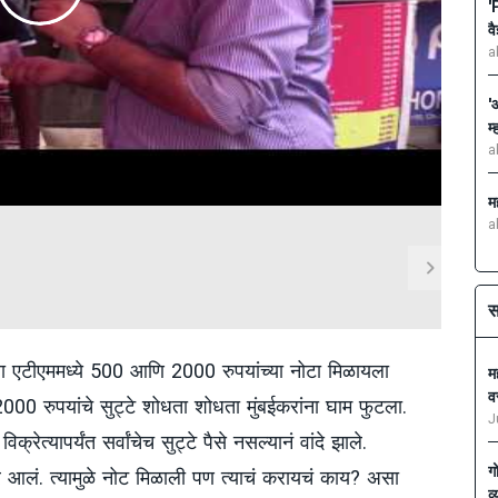
'
वै
a
'
म
a
म
a
स
ेच्या एटीएममध्ये 500 आणि 2000 रुपयांच्या नोटा मिळायला
मह
व
0 रुपयांचे सुट्टे शोधता शोधता मुंबईकरांना घाम फुटला.
J
्रेत्यापर्यंत सर्वांचेच सुट्टे पैसे नसल्यानं वांदे झाले.
ग
र आलं. त्यामुळे नोट मिळाली पण त्याचं करायचं काय? असा
व