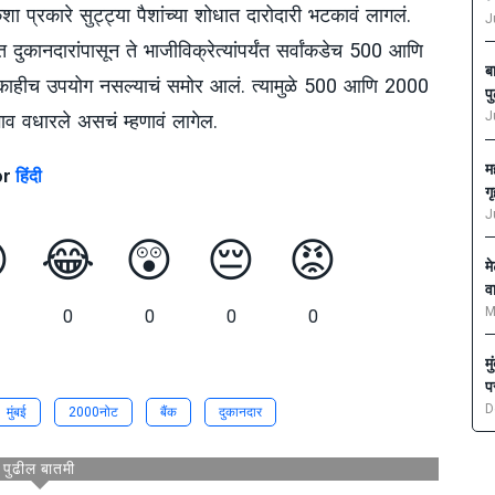
शा प्रकारे सुट्ट्या पैशांच्या शोधात दारोदारी भटकावं लागलं.
J
ात दुकानदारांपासून ते भाजीविक्रेत्यांपर्यंत सर्वांकडेच 500 आणि
ब
 काहीच उपयोग नसल्याचं समोर आलं. त्यामुळे 500 आणि 2000
प
J
े भाव वधारले असचं म्हणावं लागेल.
म
or
हिंदी
ग
J

😂
😲
😔
😡
म
व
M
0
0
0
0
म
प
D
मुंबई
2000नोट
बैंक
दुकानदार
पुढील बातमी