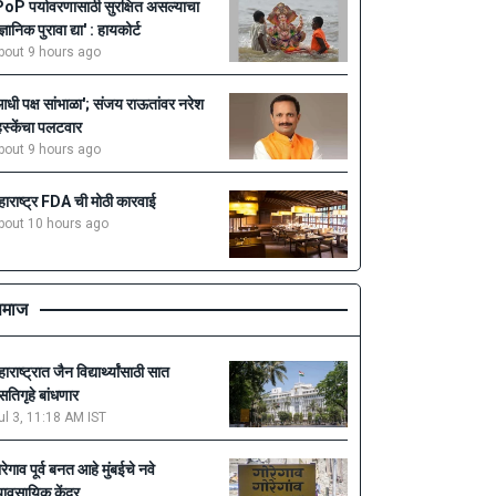
PoP पर्यावरणासाठी सुरक्षित असल्याचा
ज्ञानिक पुरावा द्या' : हायकोर्ट
bout 9 hours ago
आधी पक्ष सांभाळा'; संजय राऊतांवर नरेश
्हस्केंचा पलटवार
bout 9 hours ago
हाराष्ट्र FDA ची मोठी कारवाई
bout 10 hours ago
माज
ाराष्ट्रात जैन विद्यार्थ्यांसाठी सात
सतिगृहे बांधणार
ul 3, 11:18 AM IST
ोरेगाव पूर्व बनत आहे मुंबईचे नवे
्यावसायिक केंद्र