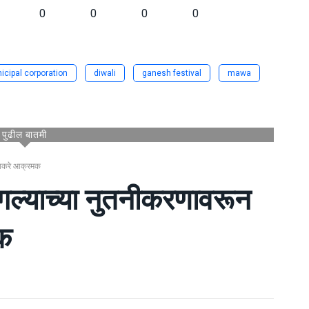
0
0
0
0
cipal corporation
diwali
ganesh festival
mawa
पुढील बातमी
 ठाकरे आक्रमक
बंगल्याच्या नुतनीकरणावरून
क