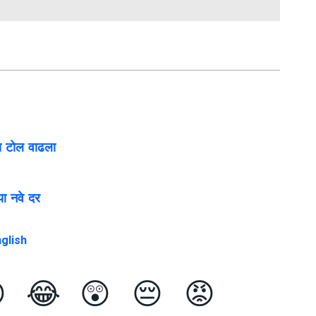
चा टोल वाढला
या नवे दर
glish

😂
😲
😔
😡