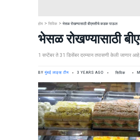
होम
सिविक
भेसळ रोखण्यासाठी बीएमसीचे कडक पाऊल
भेसळ रोखण्यासाठी ब
1 सप्टेंबर ते 31 डिसेंबर दरम्यान तपासणी केली जाणार आहे
BY
मुंबई लाइव्ह टीम
3 YEARS AGO
सिविक
M