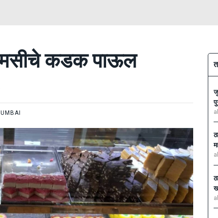
ीएमसीचे कडक पाऊल
त
.
ज
प
a
UMBAI
ठ
म
a
ठ
ख
a