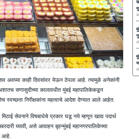
ख
य
a
म
न
a
म
भ
a
व अवघ्या काही दिवसांवर येऊन ठेपला आहे. त्यामुळे अनेकांनी
 अशातच सणासुदीच्या कालावधीत मुंबई महापालिकेकडून
 स्वच्छता निरीक्षकांना महत्वाचे आदेश देण्यात आले आहेत.
मिठाई सेवनाने विषबाधेचे प्रकार घडू नये म्हणून खाद्य पदार्थ
बरदारी घ्यावी, असे आवाहन बृहन्मुंबई महानगरपालिकेच्या
े आहे.