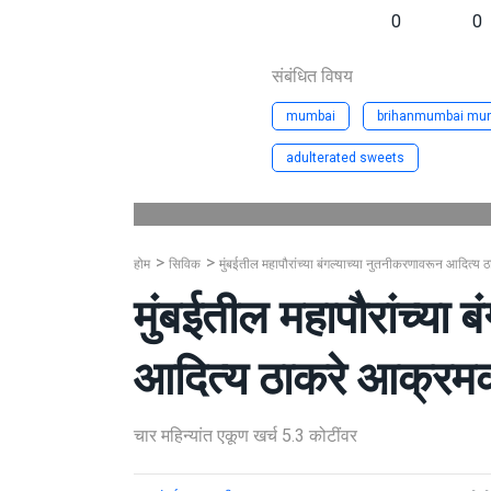
0
0
संबंधित विषय
mumbai
brihanmumbai muni
adulterated sweets
होम
सिविक
मुंबईतील महापौरांच्या बंगल्याच्या नुतनीकरणावरून आदित्य
मुंबईतील महापौरांच्या 
आदित्य ठाकरे आक्रम
चार महिन्यांत एकूण खर्च 5.3 कोटींवर