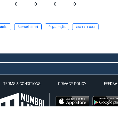
0
0
0
0
under
Samuel street
सैम्यूअल स्ट्रीट
ढक्कन बना खतरा
TERMS & CONDITIONS
PRIVACY POLICY
FEEDBA