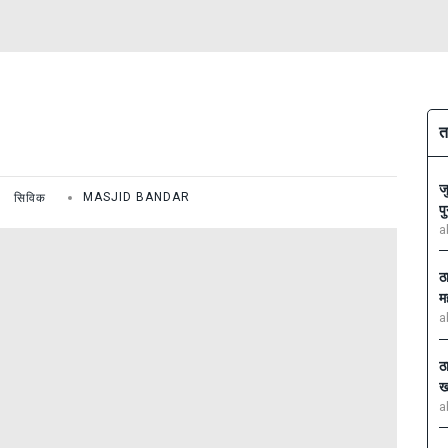
त
ज
सिविक
MASJID BANDAR
प
a
ठ
म
a
ठ
ख
a