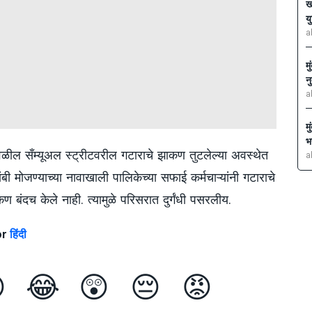
ख
य
a
म
न
a
म
भ
ील सँम्यूअल स्ट्रीटवरील गटाराचे झाकण तुटलेल्या अवस्थेत
a
ांबी मोजण्याच्या नावाखाली पालिकेच्या सफाई कर्मचाऱ्यांनी गटाराचे
 बंदच केले नाही. त्यामुळे परिसरात दुर्गंधी पसरलीय.
or
हिंदी

😂
😲
😔
😡