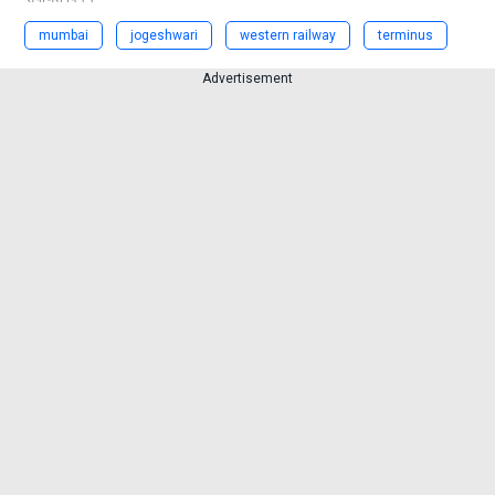
mumbai
jogeshwari
western railway
terminus
Advertisement