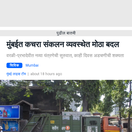
पुढील बातमी
मुंबईत कचरा संकलन व्यवस्थेत मोठा बदल
वरळी-प्रभादेवीत नव्या यंत्रणेची सुरुवात, काही दिवस अडचणीची शक्यता
सिविक
Mumbai
मुंबई लाइव्ह टीम
|
about 18 hours ago