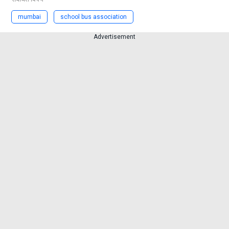
mumbai
school bus association
Advertisement