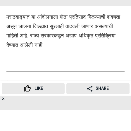
मराठवाड्यात या आंदोलनाला मोठा प्रतिसाद मिळण्याची शक्यता
असून जालना जिल्ह्यात सुरक्षाही वाढवली जाणार असल्याची
माहिती आहे. राज्य सरकारकडून अद्याप अधिकृत प्रतिक्रिया
देण्यात आलेली नाही.
हेही वाचा
LIKE
SHARE
✕
17
👍
😍
😂
😲
😔
😡
सिद्धिविनायक मंदिर ट्रस्टमध्ये पवन त्रिपाठींच्या नियुक्तीला
SHARES
मराठी संघटनेचा विरोध