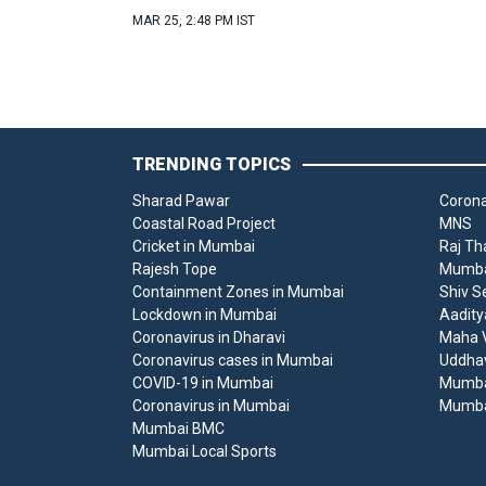
MAR 25, 2:48 PM IST
TRENDING TOPICS
Sharad Pawar
Corona
Coastal Road Project
MNS
Cricket in Mumbai
Raj Th
Rajesh Tope
Mumbai
Containment Zones in Mumbai
Shiv S
Lockdown in Mumbai
Aadity
Coronavirus in Dharavi
Maha V
Coronavirus cases in Mumbai
Uddha
COVID-19 in Mumbai
Mumba
Coronavirus in Mumbai
Mumba
Mumbai BMC
Mumbai Local Sports