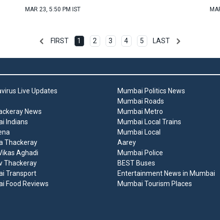
MAR 23, 5:50 PM IST
MAR
FIRST
1
2
3
4
5
LAST
virus Live Updates
Mumbai Politics News
Mumbai Roads
ackeray News
Mumbai Metro
 Indians
Mumbai Local Trains
ena
Mumbai Local
a Thackeray
Aarey
ikas Aghadi
Mumbai Police
v Thackeray
BEST Buses
i Transport
Entertainment News in Mumbai
i Food Reviews
Mumbai Tourism Places